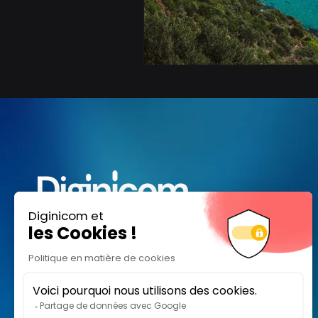
Nous accompagnons les ETI, PME et
Startups à renforcer leur communication
pour maximiser leur impact, accélérer leur
croissance.
105 rue Anatole France,
92300 Levallois-Perret