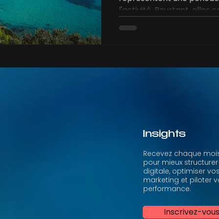
l'activité. Pourtant, elles
des rares moments de l'an
prendre du recul sur les o
de se concentrer sur les 
l'entreprise.
Insights
Recevez chaque mois
pour mieux structurer
digitale, optimiser vo
marketing et piloter v
performance.
Inscrivez-vou