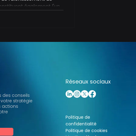
 constituent également l'un
née où il est possible de
pérations quotidiennes et
enjeux de fond de
Réseaux sociaux
 des conseils
 votre stratégie
s actions
otre
Politique de
confidentialité
Politique de cookies
s