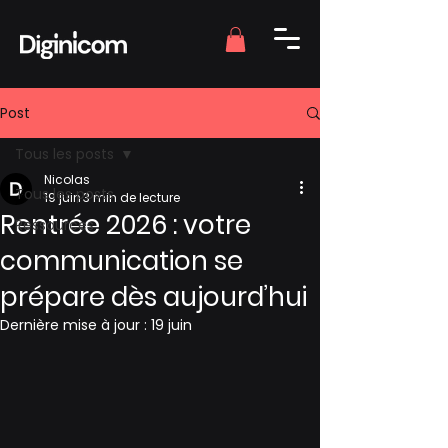
Post
Tous les posts
Nicolas
Tous les posts
19 juin
3 min de lecture
Rentrée 2026 : votre
Ressources
communication se
prépare dès aujourd’hui
Dernière mise à jour :
19 juin