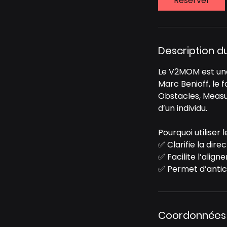
Réserver
Description d
Le V2MOM est une
Marc Benioff, le 
Obstacles, Measur
d’un individu.
Pourquoi utiliser
✅ Clarifie la direc
✅ Facilite l’alig
✅ Permet d’antici
Coordonnées