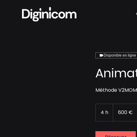
Disponible en ligne
Animati
Méthode V2MOM : 
600
euros
4 h
4
600 €
h