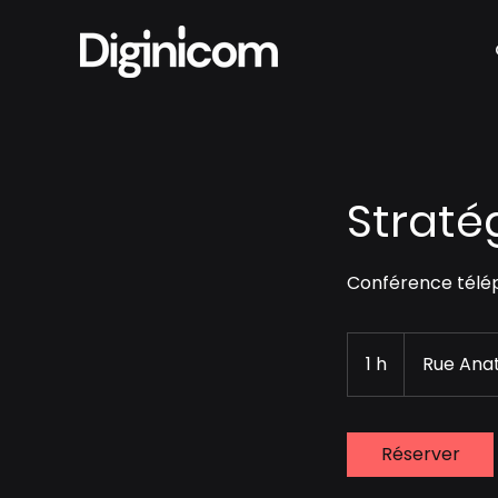
Straté
Conférence télép
1 h
1
Rue Ana
Réserver