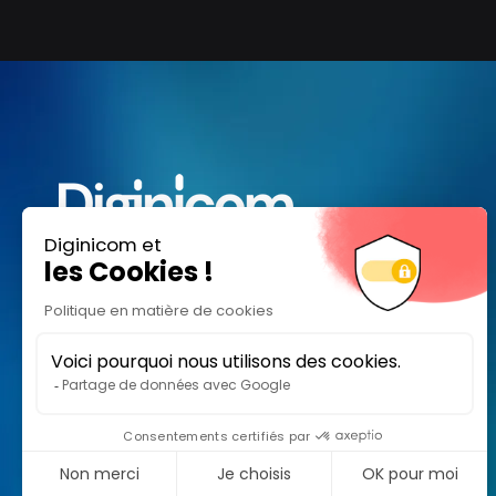
Nous accompagnons les ETI, PME et
Startups à renforcer leur communication
pour maximiser leur impact, accélérer leur
croissance.
105 rue Anatole France,
92300 Levallois-Perret
Parlons de votre projet