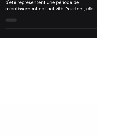
dès aujourd’hui
Pour de nombreux dirigeants, les vacances
d'été représentent une période de
ralentissement de l'activité. Pourtant, elles
constituent également l'un des rares
moments de l'année où il est possible de
prendre du recul sur les opérations
quotidiennes et de se concentrer sur les
enjeux de fond de l'entreprise.