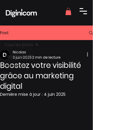
Post
Tous les posts
Nicolas
Tous les posts
3 juin 2025
2 min de lecture
Boostez votre visibilité
Ressources
grâce au marketing
digital
Dernière mise à jour :
4 juin 2025