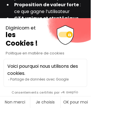
Proposition de valeur forte
 : 
ce que gagne l’utilisateur
CTA unique et stratégique
Preuves sociales
 : avis, 
témoignages, logos clients
Design minimaliste
 : focus sur 
l’action
Personnalisation des 
messages
 : selon profil, origine 
ou intention du visiteur
Tests A/B réguliers
 : optimiser 
message, design et CTA selon 
les performances